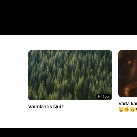
9 frågor
Vada ka
Värmlands Quiz