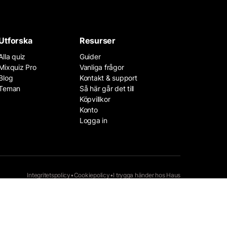
Utforska
Resurser
Alla quiz
Guider
Mixquiz Pro
Vanliga frågor
Blog
Kontakt & support
Teman
Så här går det till
Köpvillkor
Konto
Logga in
Integritetspolicy
•
Cookiepolicy
•
I trygga händer hos
Haus