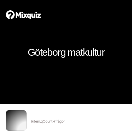
Göteborg matkultur
{{item.qCount}} frågor