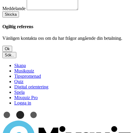
Meddelande
Skicka
Ogiltig referens
Vänligen kontakta oss om du har frågor angående din betalning.
Ok
Sök..
Skapa
Musikquiz
Tipspromenad
Quiz
Digital orientering
Spela
Mixquiz Pro
Logga in