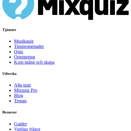
Tjänster
Musikquiz
Tipspromenader
Quiz
Orientering
Kom igång och skapa
Utforska
Alla quiz
Mixquiz Pro
Blog
Teman
Resurser
Guider
Vanliga frågor