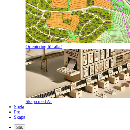
Orientering för alla!
Skapa med AI
Spela
Pro
Skapa
Sök