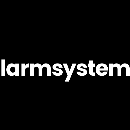
Pro
Skapa
larmsyste