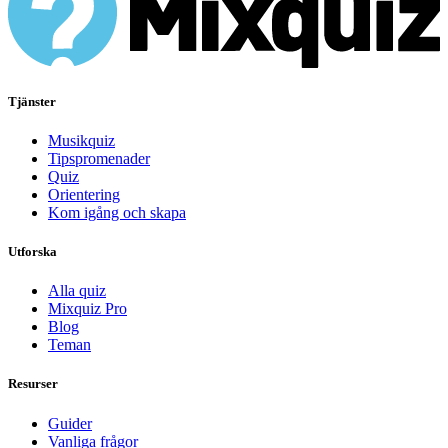
Tjänster
Musikquiz
Tipspromenader
Quiz
Orientering
Kom igång och skapa
Utforska
Alla quiz
Mixquiz Pro
Blog
Teman
Resurser
Guider
Vanliga frågor