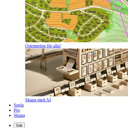
Orientering för alla!
Skapa med AI
Spela
Pro
Skapa
Sök