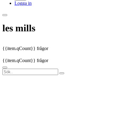
Logga in
les mills
{{item.qCount}} frågor
{{item.qCount}} frågor