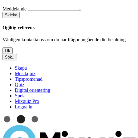
Meddelande
Skicka
Ogiltig referens
Vänligen kontakta oss om du har frågor angående din betalning.
Ok
Sök..
Skapa
Musikquiz
Tipspromenad
Quiz
Digital orientering
Spela
Mixquiz Pro
Logga in