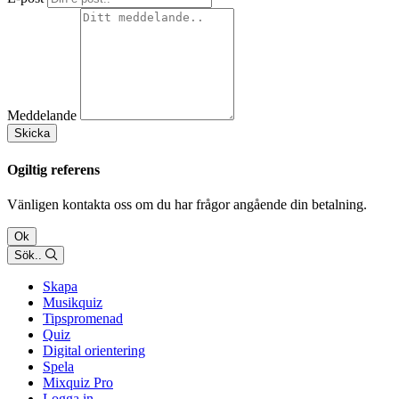
Meddelande
Skicka
Ogiltig referens
Vänligen kontakta oss om du har frågor angående din betalning.
Ok
Sök..
Skapa
Musikquiz
Tipspromenad
Quiz
Digital orientering
Spela
Mixquiz Pro
Logga in