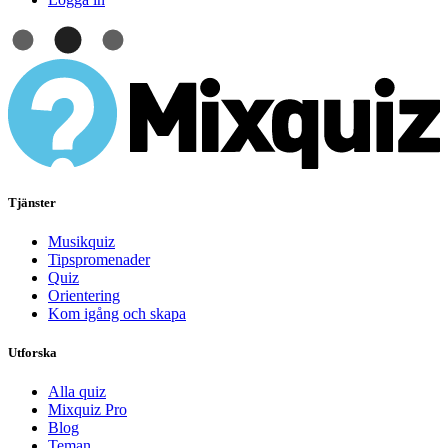
Tjänster
Musikquiz
Tipspromenader
Quiz
Orientering
Kom igång och skapa
Utforska
Alla quiz
Mixquiz Pro
Blog
Teman