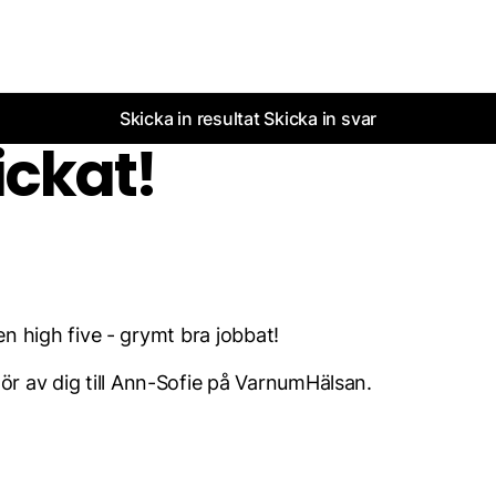
Skicka in resultat
Skicka in svar
ickat!
 en high five - grymt bra jobbat!
ör av dig till Ann-Sofie på VarnumHälsan.