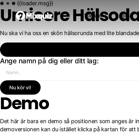
{{loader.msg}}
Umicore Hälsod
Tjänster
Spela
Nu ska vi ha oss en skön hälsorunda med lite blandade ty
Ange namn på dig eller ditt lag:
Nu kör vi!
Demo
Det här är bara en demo så positionen som anges är int
demoversionen kan du istället klicka på kartan för att 