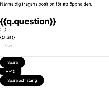
Närma dig frågans position för att öppna den.
{{q.question}}
{{a.alt}}
Spara
{{i+1}}
Spara och stäng