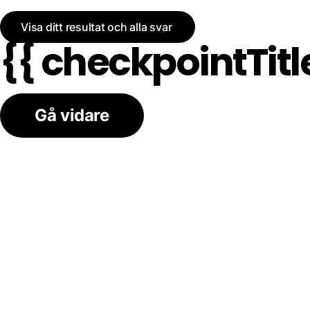
Visa ditt resultat och alla svar
{{ checkpointTitle
Gå vidare