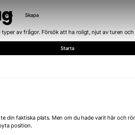
ag
Pro
Skapa
per av frågor. Försök att ha roligt, njut av turen och v
Starta
e din faktiska plats. Men om du hade varit här och rör
byta position.