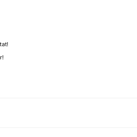
tat!
r!