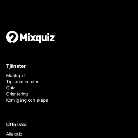
Gör en egen tipspromenad
Det är enkelt och gratis!
Tjänster
Musikquiz
Tipspromenader
Quiz
Orientering
Kom igång och skapa
Utforska
Alla quiz