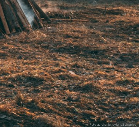
Rödkål
Fisk
Foto av charlie_sivler på
Unsplash