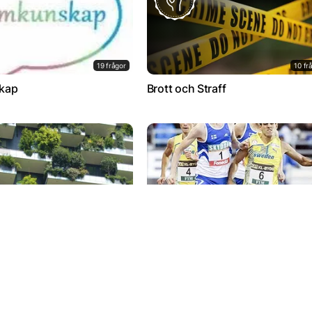
19 frågor
10 fr
kap
Brott och Straff
5 frågor
10 fr
 quizande med Svanen
Finn-/Sverigekampen