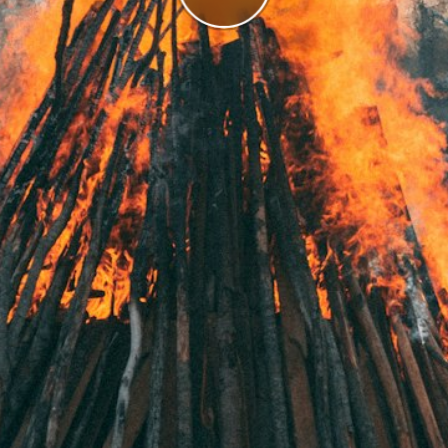
g
I highscorelistan hamnade du på plats
1