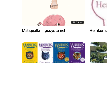
21 frågor
Matspjälkningssystemet
Hemkuns
7 frågor
Warrior cats Super Editions
Hållbart