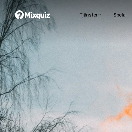
Tjänster
Spela
0
0
/12
0
På 
Di