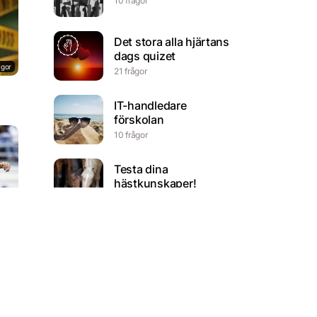
10 frågor
Det stora alla hjärtans
dags quizet
ågor
21 frågor
IT-handledare
förskolan
10 frågor
Testa dina
hästkunskaper!
7 frågor
ågor
Vad kan du om
karktären Harry Potter?
10 frågor
FilmQuiz