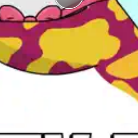
g
I highscorelistan hamnade du på plats
1