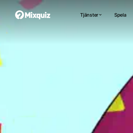
Tjänster
Spela
0
0
/7
0
Cas
Di