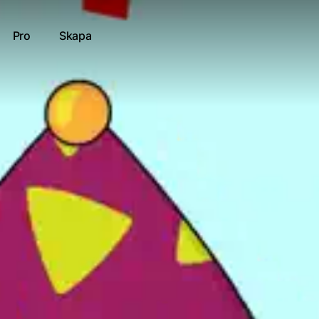
Pro
Skapa
pers 15ÅRs quiz
tt resultat