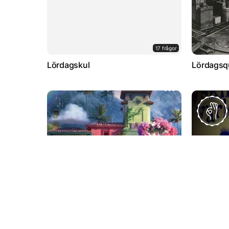
17 frågor
Lördagskul
Lördagsq
15 frågor
Encanto
Svenska t