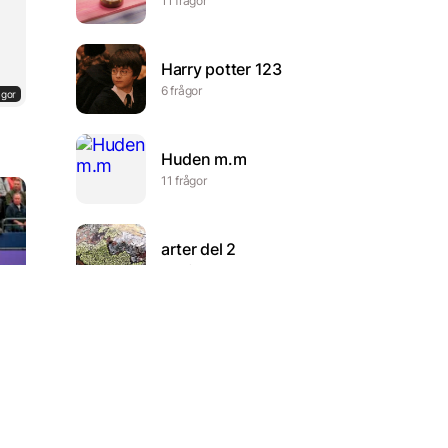
11 frågor
Harry potter 123
6 frågor
ågor
Huden m.m
11 frågor
arter del 2
33 frågor
ågor
De två världskrigen
46 frågor
Nuklearmed und.
metoder