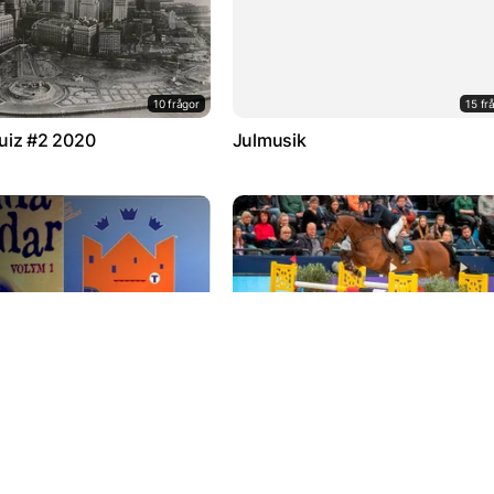
10 frågor
15 fr
uiz #2 2020
Julmusik
10 frågor
7 fr
v-serier
Testa dina hästkunskaper!