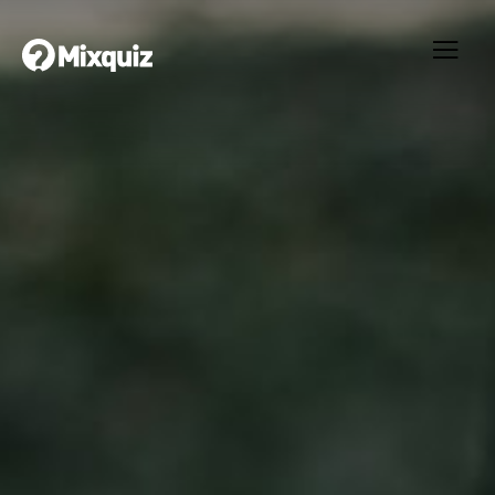
0
0
/8
0
Halloween
Ditt resultat