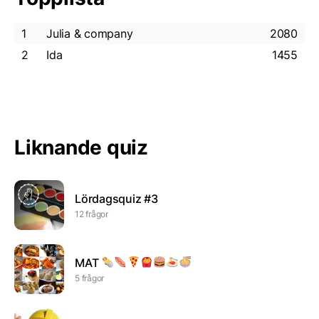
1
Julia & company
2080
2
Ida
1455
Liknande quiz
Lördagsquiz #3
12 frågor
MAT
5 frågor