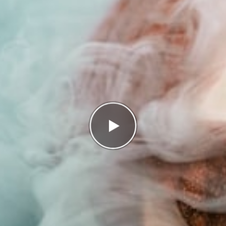
Antal rätt
0/8
Poäng
0
I highscorelistan hamnade du på plats
2/2