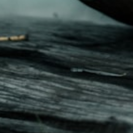
Herr Pumpa
Smashing Pumpkins
Jack O´Lantern
Spara resultat
Utmana en vän