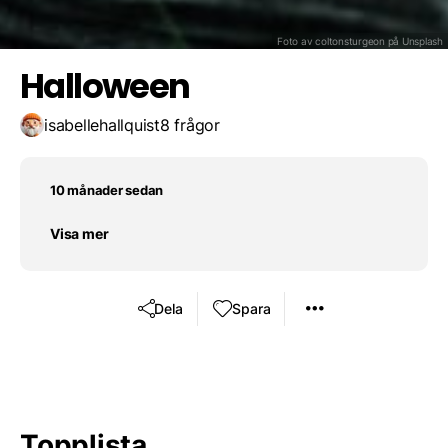
Pumpkin Head
Foto av coltonsturgeon på
Unsplash
Halloween
isabellehallquist
8 frågor
10 månader sedan
Visa mer
Dela
Spara
Topplista