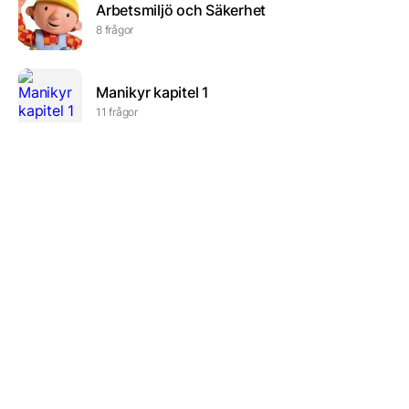
Arbetsmiljö och Säkerhet
8 frågor
Manikyr kapitel 1
11 frågor
Hur mycket vet du om filmer och serier?
10 frågor
Billie eilish quiz
6 frågor
Våra grundsmaker.
6 frågor