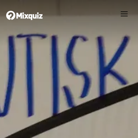
0
0
/10
0
Sexuell hälsa vid ohälsa och sjukdom
Ditt resultat