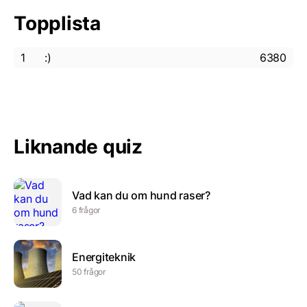
Topplista
1
:)
6380
Liknande quiz
Vad kan du om hund raser?
6 frågor
Energiteknik
50 frågor