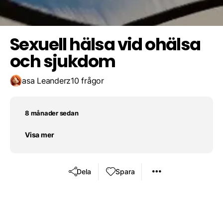
Sexualitet kan alltid upprätthållas utan anpassning
Sexuell hälsa vid ohälsa
och sjukdom
asa Leanderz
10 frågor
8 månader sedan
Visa mer
Dela
Spara