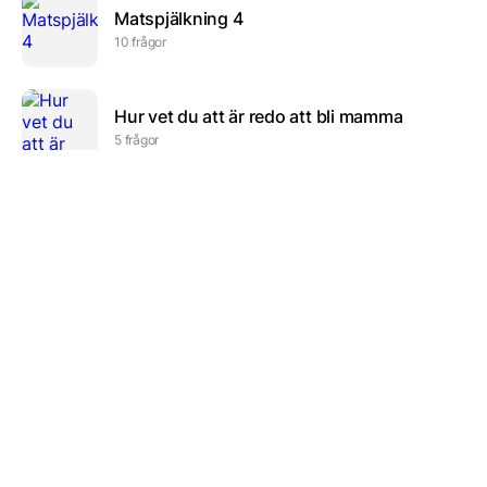
Matspjälkning 4
10 frågor
Hur vet du att är redo att bli mamma
5 frågor
SI-Prefix
21 frågor
Nyckeltal & rapportering
36 frågor
Funktionsnedsättningar – LSS
18 frågor