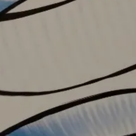
Endast män påverkas sexuellt av sjukdom
Kronisk sjukdom kan påverka både lust,funktion och intimitet
Sexualitet påverkas sällan av kronisk sjukdom
Spara resultat
Utmana en vän