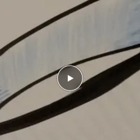
Antal rätt
0/10
Poäng
0
I highscorelistan hamnade du på plats
1/1