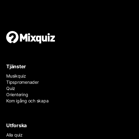
Gör en egen tipspromenad
Det är enkelt och gratis!
Tjänster
Musikquiz
Tipspromenader
Quiz
Orientering
Kom igång och skapa
Utforska
Alla quiz