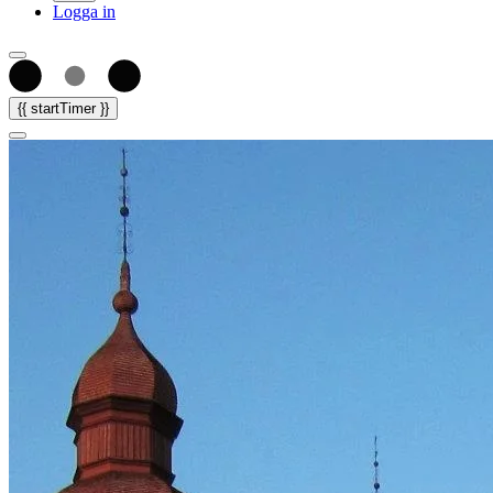
Logga in
{{ startTimer }}