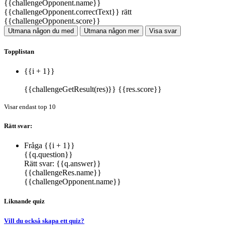
{{challengeOpponent.name}}
{{challengeOpponent.correctText}} rätt
{{challengeOpponent.score}}
Utmana någon du med
Utmana någon mer
Visa svar
Topplistan
{{i + 1}}
{{challengeGetResult(res)}}
{{res.score}}
Visar endast top 10
Rätt svar:
Fråga {{i + 1}}
{{q.question}}
Rätt svar:
{{q.answer}}
{{challengeRes.name}}
{{challengeOpponent.name}}
Liknande quiz
Vill du också skapa ett quiz?