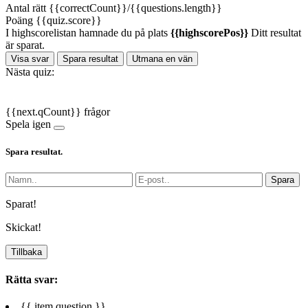
Antal rätt
{{correctCount}}/{{questions.length}}
Poäng
{{quiz.score}}
I highscorelistan hamnade du på plats
{{highscorePos}}
Ditt resultat
är sparat.
Visa svar
Spara resultat
Utmana en vän
Nästa quiz:
{{next.qCount}} frågor
Spela igen
Spara resultat.
Spara
Sparat!
Skickat!
Tillbaka
Rätta svar:
{{ item.question }}