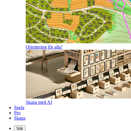
Orientering för alla!
Skapa med AI
Spela
Pro
Skapa
Sök