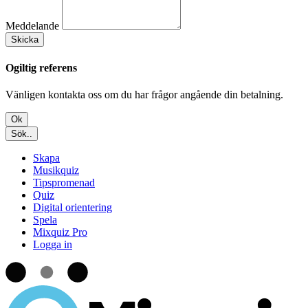
Meddelande
Skicka
Ogiltig referens
Vänligen kontakta oss om du har frågor angående din betalning.
Ok
Sök..
Skapa
Musikquiz
Tipspromenad
Quiz
Digital orientering
Spela
Mixquiz Pro
Logga in