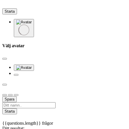
Starta
Välj avatar
Spara
Starta
{{questions.length}} frågor
Ditt resultat: