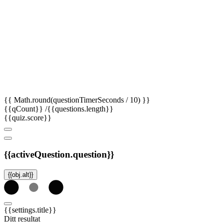
{{ Math.round(questionTimerSeconds / 10) }}
{{qCount}}
/{{questions.length}}
{{quiz.score}}
{{activeQuestion.question}}
{{obj.alt}}
{{settings.title}}
Ditt resultat