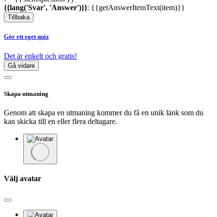
{{lang('Svar', 'Answer')}}
: {{getAnswerItemText(item)}}
Tillbaka
Gör ett eget quiz
Det är enkelt och gratis!
Gå vidare
Skapa utmaning
Genom att skapa en utmaning kommer du få en unik länk som du
kan skicka till en eller flera deltagare.
Välj avatar