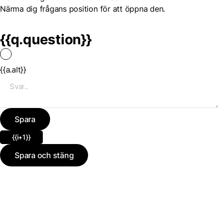
Närma dig frågans position för att öppna den.
{{q.question}}
{{a.alt}}
Spara
{{i+1}}
Spara och stäng