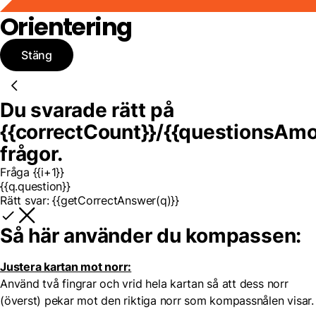
Orientering
Stäng
Du svarade rätt på
{{correctCount}}
/
{{questionsAmo
frågor.
Fråga {{i+1}}
{{q.question}}
Rätt svar:
{{getCorrectAnswer(q)}}
Så här använder du kompassen:
Justera kartan mot norr:
Använd två fingrar och vrid hela kartan så att dess norr
(överst) pekar mot den riktiga norr som kompassnålen visar.