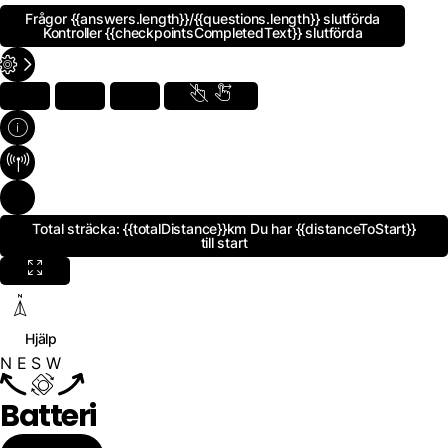
Frågor
{{answers.length}}
/{{questions.length}}
slutförda
Kontroller
{{checkpointsCompletedText}}
slutförda
Total sträcka:
{{totalDistance}}km
Du har
{{distanceToStart}}
till start
Hjälp
N
E
S
W
Batteri