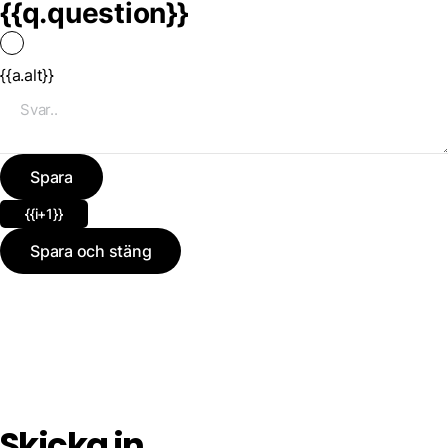
{{q.question}}
{{a.alt}}
Spara
{{i+1}}
Spara och stäng
Skicka in