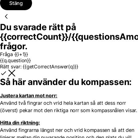
Stäng
Du svarade rätt på
{{correctCount}}
/
{{questionsAmo
frågor.
Fråga {{i+1}}
{{q.question}}
Rätt svar:
{{getCorrectAnswer(q)}}
Så här använder du kompassen:
Justera kartan mot norr:
Använd två fingrar och vrid hela kartan så att dess norr
(överst) pekar mot den riktiga norr som kompassnålen visar.
Hitta din riktning:
Använd fingrarna längst ner och vrid kompassen så att den
linjerar mellan din nuvarande position och den plats du vill