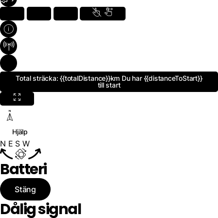
Total sträcka:
{{totalDistance}}km
Du har
{{distanceToStart}}
till start
Hjälp
N
E
S
W
Batteri
Stäng
Dålig signal