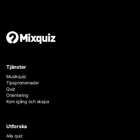
Gör din egen orientering
Det är enkelt och gratis!
Tjänster
Musikquiz
Tipspromenader
Quiz
Orientering
Kom igång och skapa
Utforska
Alla quiz