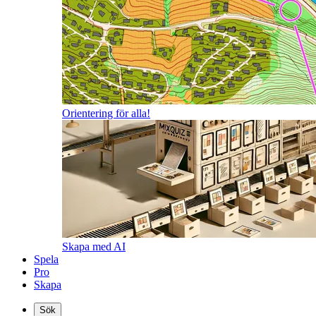
Orientering för alla!
Skapa med AI
Spela
Pro
Skapa
Sök