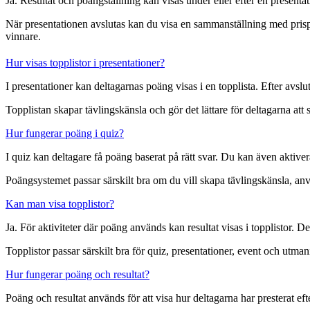
Ja. Resultat och poängställning kan visas under eller efter en presentat
När presentationen avslutas kan du visa en sammanställning med prispal
vinnare.
Hur visas topplistor i presentationer?
I presentationer kan deltagarnas poäng visas i en topplista. Efter avsl
Topplistan skapar tävlingskänsla och gör det lättare för deltagarna att se
Hur fungerar poäng i quiz?
I quiz kan deltagare få poäng baserat på rätt svar. Du kan även aktiver
Poängsystemet passar särskilt bra om du vill skapa tävlingskänsla, anvä
Kan man visa topplistor?
Ja. För aktiviteter där poäng används kan resultat visas i topplistor. De
Topplistor passar särskilt bra för quiz, presentationer, event och utma
Hur fungerar poäng och resultat?
Poäng och resultat används för att visa hur deltagarna har presterat eft