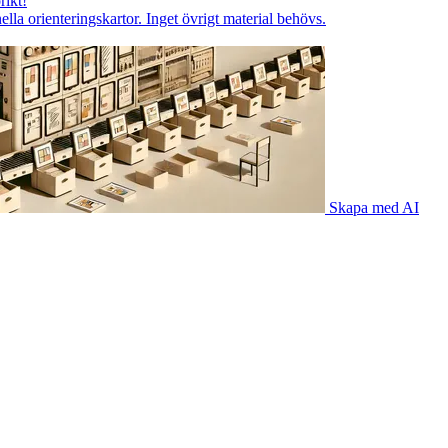
rikt!
lla orienteringskartor. Inget övrigt material behövs.
Skapa med AI