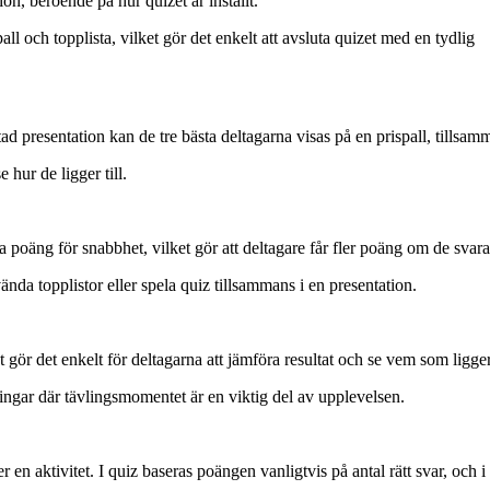
ion, beroende på hur quizet är inställt.
l och topplista, vilket gör det enkelt att avsluta quizet med en tydlig
utad presentation kan de tre bästa deltagarna visas på en prispall, tillsa
 hur de ligger till.
a poäng för snabbhet, vilket gör att deltagare får fler poäng om de svara
nda topplistor eller spela quiz tillsammans i en presentation.
t gör det enkelt för deltagarna att jämföra resultat och se vem som ligger 
ningar där tävlingsmomentet är en viktig del av upplevelsen.
er en aktivitet. I quiz baseras poängen vanligtvis på antal rätt svar, oc