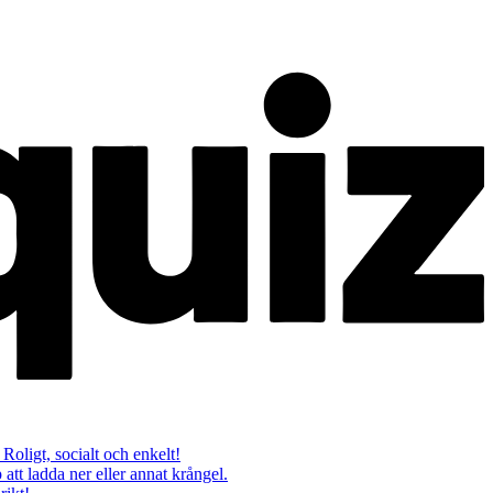
 Roligt, socialt och enkelt!
att ladda ner eller annat krångel.