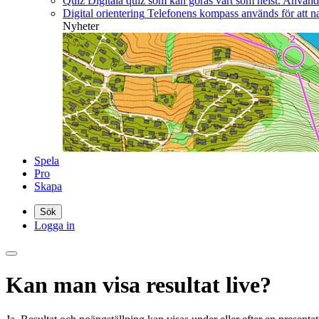
Quiz
Digitala quiz som kan göras vart som helst. Använd b
Digital orientering
Telefonens kompass används för att nav
Nyheter
Spela
Pro
Skapa
Sök
Logga in
Kan man visa resultat live?