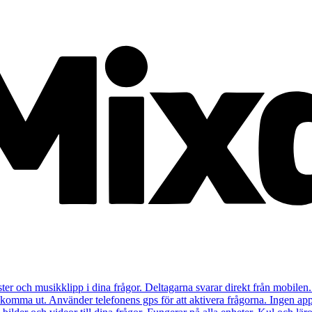
ister och musikklipp i dina frågor. Deltagarna svarar direkt från mobilen.
t komma ut. Använder telefonens gps för att aktivera frågorna. Ingen app 