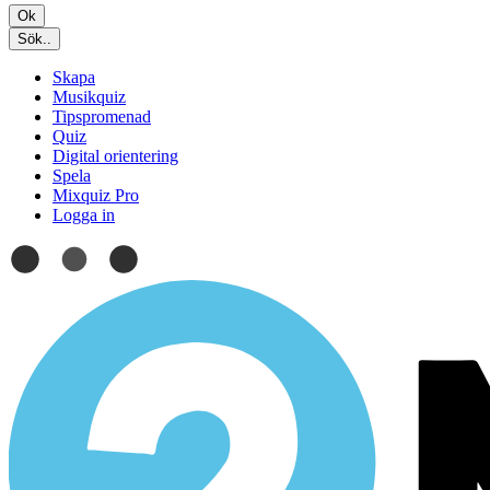
Ok
Sök..
Skapa
Musikquiz
Tipspromenad
Quiz
Digital orientering
Spela
Mixquiz Pro
Logga in