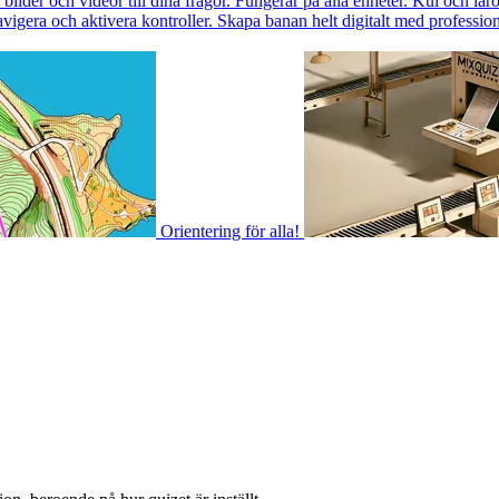
ilder och videor till dina frågor. Fungerar på alla enheter. Kul och läro
igera och aktivera kontroller. Skapa banan helt digitalt med professione
Orientering för alla!