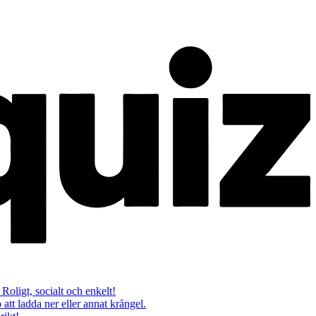
 Roligt, socialt och enkelt!
att ladda ner eller annat krångel.