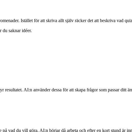
menader. Istället för att skriva allt själv räcker det att beskriva vad qu
är du saknar idéer.
yr resultatet. AI:n använder dessa för att skapa frågor som passar ditt ä
 på vad du vill göra. AI:n börjar då arbeta och efter en kort stund är inn