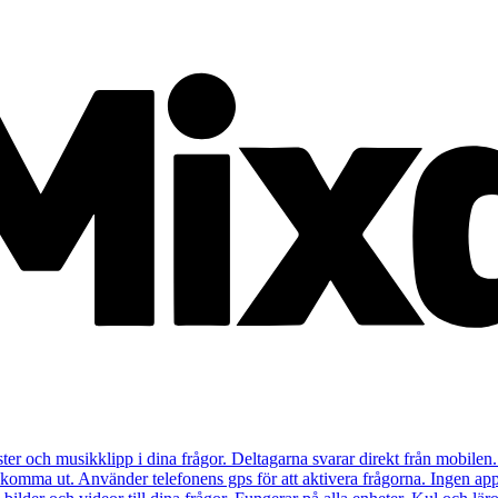
ister och musikklipp i dina frågor. Deltagarna svarar direkt från mobilen.
t komma ut. Använder telefonens gps för att aktivera frågorna. Ingen app 