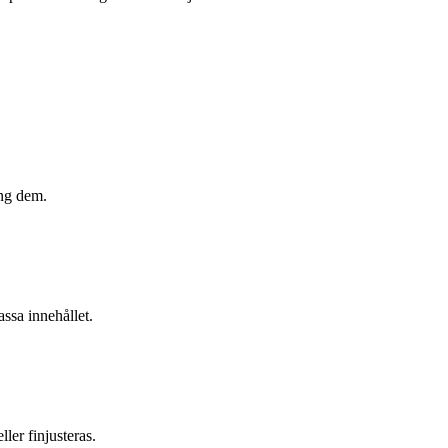
ing dem.
assa innehållet.
ler finjusteras.