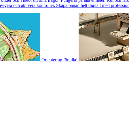
ilder och videor till dina frågor. Fungerar på alla enheter. Kul och läro
igera och aktivera kontroller. Skapa banan helt digitalt med professione
Orientering för alla!