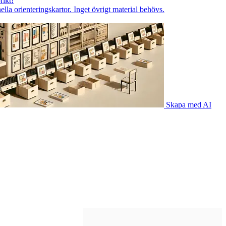
rikt!
lla orienteringskartor. Inget övrigt material behövs.
Skapa med AI