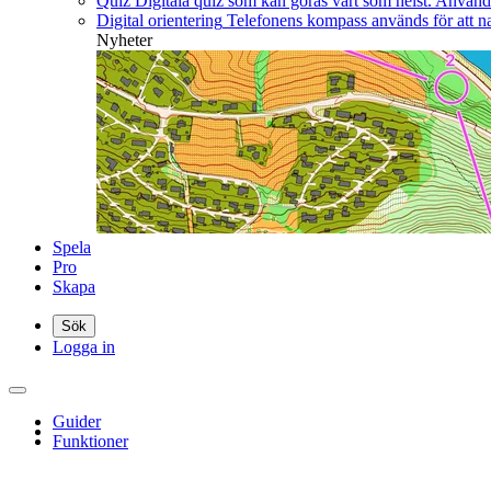
Quiz
Digitala quiz som kan göras vart som helst. Använd b
Digital orientering
Telefonens kompass används för att nav
Nyheter
Spela
Pro
Skapa
Sök
Logga in
Guider
Funktioner