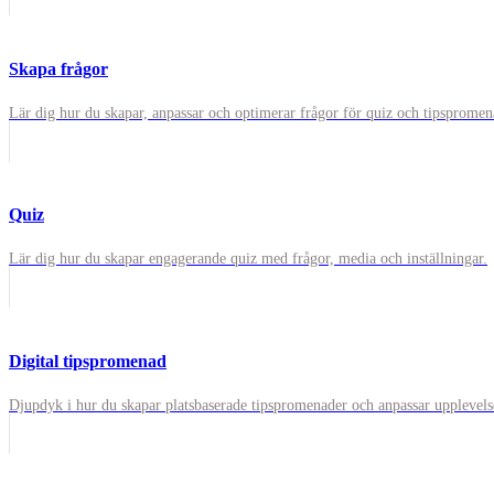
Skapa frågor
Lär dig hur du skapar, anpassar och optimerar frågor för quiz och tipspromen
Quiz
Lär dig hur du skapar engagerande quiz med frågor, media och inställningar.
Digital tipspromenad
Djupdyk i hur du skapar platsbaserade tipspromenader och anpassar upplevels