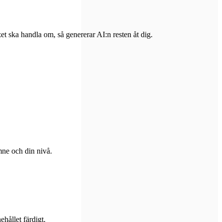
izet ska handla om, så genererar AI:n resten åt dig.
mne och din nivå.
ehållet färdigt.