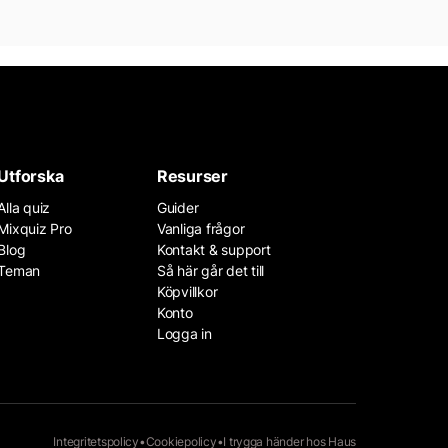
Utforska
Resurser
Alla quiz
Guider
Mixquiz Pro
Vanliga frågor
Blog
Kontakt & support
Teman
Så här går det till
Köpvillkor
Konto
Logga in
Integritetspolicy
•
Cookiepolicy
•
I trygga händer hos
Haus