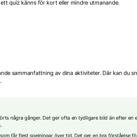
 ett quiz känns för kort eller mindre utmanande.
nde sammanfattning av dina aktiviteter. Där kan du sn
.
förts några gånger. Det ger ofta en tydligare bild än efter en
.
 som får flest spelningar över tid. Det ger en bra förståelse 