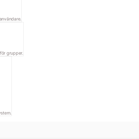
h användare.
 för grupper.
system.