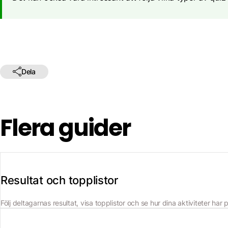
Dela
Flera guider
Resultat och topplistor
Följ deltagarnas resultat, visa topplistor och se hur dina aktiviteter har 